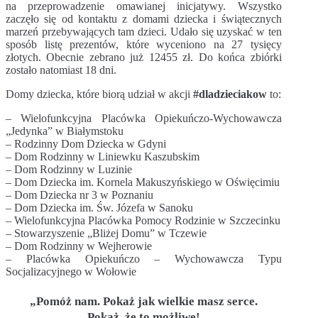
na przeprowadzenie omawianej inicjatywy. Wszystko
zaczęło się od kontaktu z domami dziecka i świątecznych
marzeń przebywających tam dzieci. Udało się uzyskać w ten
sposób listę prezentów, które wyceniono na 27 tysięcy
złotych. Obecnie zebrano już 12455 zł. Do końca zbiórki
zostało natomiast 18 dni.
Domy dziecka, które biorą udział w akcji
#dladzieciakow
to:
– Wielofunkcyjna Placówka Opiekuńczo-Wychowawcza
„Jedynka” w Białymstoku
– Rodzinny Dom Dziecka w Gdyni
– Dom Rodzinny w Liniewku Kaszubskim
– Dom Rodzinny w Luzinie
– Dom Dziecka im. Kornela Makuszyńskiego w Oświęcimiu
– Dom Dziecka nr 3 w Poznaniu
– Dom Dziecka im. Św. Józefa w Sanoku
– Wielofunkcyjna Placówka Pomocy Rodzinie w Szczecinku
– Stowarzyszenie „Bliżej Domu” w Tczewie
– Dom Rodzinny w Wejherowie
– Placówka Opiekuńczo – Wychowawcza Typu
Socjalizacyjnego w Wołowie
„Pomóż nam. Pokaż jak wielkie masz serce.
Pokaż, że to możliwe!