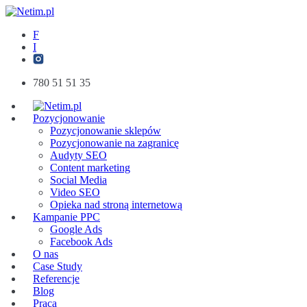
F
I
780 51 51 35
Pozycjonowanie
Pozycjonowanie sklepów
Pozycjonowanie na zagranicę
Audyty SEO
Content marketing
Social Media
Video SEO
Opieka nad stroną internetową
Kampanie PPC
Google Ads
Facebook Ads
O nas
Case Study
Referencje
Blog
Praca