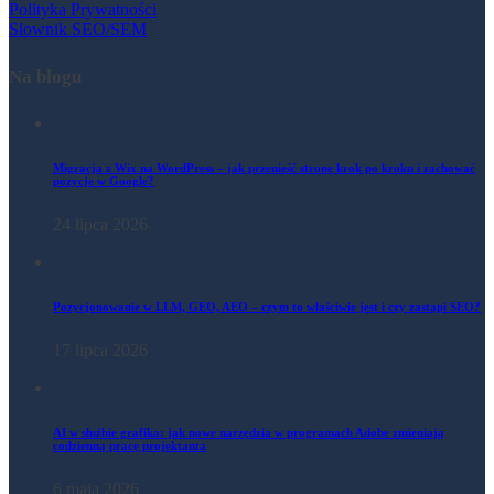
Polityka Prywatności
Słownik SEO/SEM
Na blogu
Migracja z Wix na WordPress – jak przenieść stronę krok po kroku i zachować
pozycje w Google?
24 lipca 2026
Pozycjonowanie w LLM, GEO, AEO – czym to właściwie jest i czy zastąpi SEO?
17 lipca 2026
AI w służbie grafika: jak nowe narzędzia w programach Adobe zmieniają
codzienną pracę projektanta
6 maja 2026