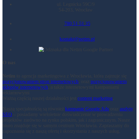
ul. Legnicka 59C/9
54-203, Wrocław
780 51 51 35
kontakt@netim.pl
O nas
Netim
to agencja marketingowa z Wrocławia, która zajmuje się
pozycjonowaniem stron internetowych
, oraz
pozycjonowaniem
sklepów internetowych
, a także internetowymi kampaniami
reklamowymi
Ważną częścią naszej działalności jest
content marketing
.
Naszą specjalnością są również
kampanie Google Ads
oraz
audyty
SEO
– posiadamy wieloletnie doświadczenie w prowadzeniu
projektów zarówno na rynku polskim, jak i zagranicznym. Nasze
biuro znajduje się w samym centrum Wrocławia. Zapraszamy do
zapoznania się z naszą ofertą i skorzystania z naszych usług.