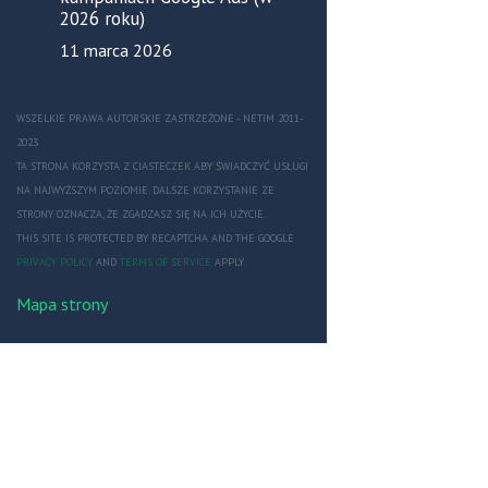
2026 roku)
11 marca 2026
WSZELKIE PRAWA AUTORSKIE ZASTRZEŻONE - NETIM 2011-
2023
TA STRONA KORZYSTA Z CIASTECZEK ABY ŚWIADCZYĆ USŁUGI
NA NAJWYŻSZYM POZIOMIE. DALSZE KORZYSTANIE ZE
STRONY OZNACZA, ŻE ZGADZASZ SIĘ NA ICH UŻYCIE.
THIS SITE IS PROTECTED BY RECAPTCHA AND THE GOOGLE
PRIVACY POLICY
AND
TERMS OF SERVICE
APPLY.
Mapa strony