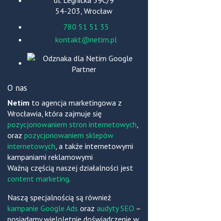
54-203, Wrocław
780 51 51 35
kontakt@netim.pl
O nas
Netim
to agencja marketingowa z
Wrocławia, która zajmuje się
pozycjonowaniem stron internetowych
,
oraz
pozycjonowaniem sklepów
internetowych
, a także internetowymi
kampaniami reklamowymi
Ważną częścią naszej działalności jest
content marketing
.
Naszą specjalnością są również
kampanie Google Ads
oraz
audyty SEO
–
posiadamy wieloletnie doświadczenie w