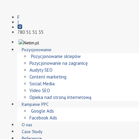
F
I
780 51 51 35
Pozycjonowanie
Pozycjonowanie sklepów
Pozycjonowanie na zagranicę
Audyty SEO
Content marketing
Social Media
Video SEO
Opieka nad stroną internetową
Kampanie PPC
Google Ads
Facebook Ads
O nas
Case Study
Referencje