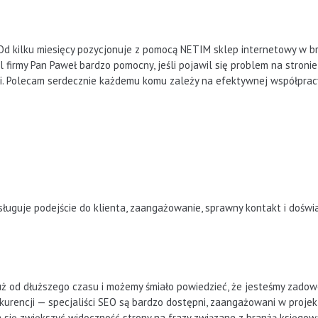
 kilku miesięcy pozycjonuje z pomocą NETIM sklep internetowy w bran
el firmy Pan Paweł bardzo pomocny, jeśli pojawil się problem na stron
mi. Polecam serdecznie każdemu komu zależy na efektywnej współpracy
ługuje podejście do klienta, zaangażowanie, sprawny kontakt i dośw
 od dłuższego czasu i możemy śmiało powiedzieć, że jesteśmy zadowol
kurencji — specjaliści SEO są bardzo dostępni, zaangażowani w projekt
 się zwiększyć widoczność strony na frazy związane z branżą księgow