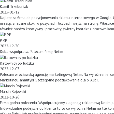
Kamil Trzebuniak
2023-01-12
Najlepsza firma do pozycjonowania sklepu internetowego w Google. Od
miesiąc znaczne skoki w pozycjach, liczbach wejść na stronę. Właścic
również bardzo kreatywny i pracowity, świetny kontakt z pracownika
P P.P
2022-12-30
Doba współpraca. Polecam firmę Netim
Ratownicy po ludzku
2022-12-07
Polecam wrocławską agencję marketingową Netim. Na wyróżnienie zas
Marketingu, analityki. Szczególne podziękowania dla p. Alicji.
Marcin Rojewski
2022-10-26
Firma godna polecenia. Współpracujemy z agencją reklamową Netim już
Indywidualne podejście do klienta to to co wyróżnia Netim na tle kon
efekty. Dzięki ich profesjonalnej pomocy w pozycjonowaniu udało nam