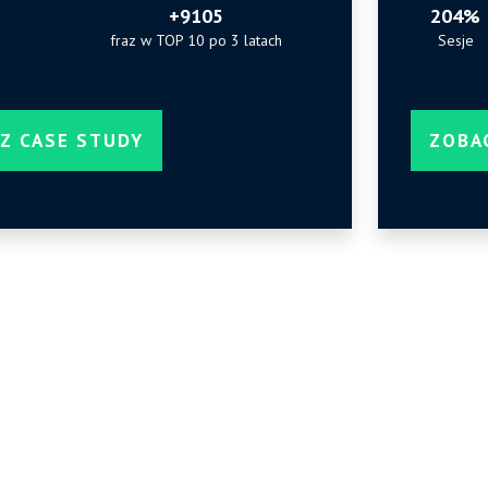
+9105
204%
fraz w TOP 10 po 3 latach
Sesje
Z CASE STUDY
ZOBA