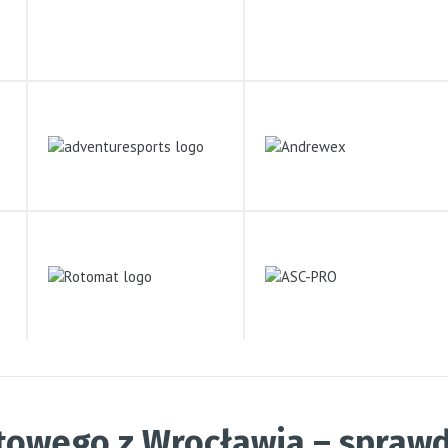
towego z Wrocławia – sprawd