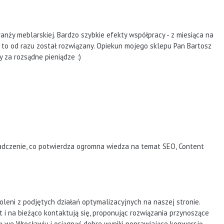
ży meblarskiej. Bardzo szybkie efekty współpracy - z miesiąca na
ie to od razu został rozwiązany. Opiekun mojego sklepu Pan Bartosz
 za rozsądne pieniądze :)
iadczenie, co potwierdza ogromna wiedza na temat SEO, Content
eni z podjętych działań optymalizacyjnych na naszej stronie.
 i na bieżąco kontaktują się, proponując rozwiązania przynoszące
ą we Wrocławiu i osiągnąć dobre wyniki poprawiające konwersję.