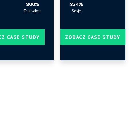
800%
824%
Transakcje
Sesje
CZ CASE STUDY
ZOBACZ CASE STUDY