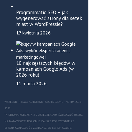
Programmatic SEO – jak
wygenerować strony dla setek
miast w WordPressie?
17 kwietnia 2026
10 najczęstszych błędów w
kampaniach Google Ads (w
2026 roku)
11 marca 2026
WSZELKIE PRAWA AUTORSKIE ZASTRZEŻONE - NETIM 2011-
2023
TA STRONA KORZYSTA Z CIASTECZEK ABY ŚWIADCZYĆ USŁUGI
NA NAJWYŻSZYM POZIOMIE. DALSZE KORZYSTANIE ZE
STRONY OZNACZA, ŻE ZGADZASZ SIĘ NA ICH UŻYCIE.