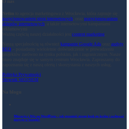
O nas
Netim
to agencja marketingowa z Wrocławia, która zajmuje się
pozycjonowaniem stron internetowych
, oraz
pozycjonowaniem
sklepów internetowych
, a także internetowymi kampaniami
reklamowymi
Ważną częścią naszej działalności jest
content marketing
.
Naszą specjalnością są również
kampanie Google Ads
oraz
audyty
SEO
– posiadamy wieloletnie doświadczenie w prowadzeniu
projektów zarówno na rynku polskim, jak i zagranicznym. Nasze
biuro znajduje się w samym centrum Wrocławia. Zapraszamy do
zapoznania się z naszą ofertą i skorzystania z naszych usług.
Polityka Prywatności
Słownik SEO/SEM
Na blogu
Migracja z Wix na WordPress – jak przenieść stronę krok po kroku i zachować
pozycje w Google?