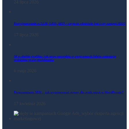
24 lipca 2026
Pozycjonowanie w LLM, GEO, AEO – czym to właściwie jest i czy zastąpi SEO?
17 lipca 2026
AI w służbie grafika: jak nowe narzędzia w programach Adobe zmieniają
codzienną pracę projektanta
6 maja 2026
Programmatic SEO – jak wygenerować strony dla setek miast w WordPressie?
17 kwietnia 2026