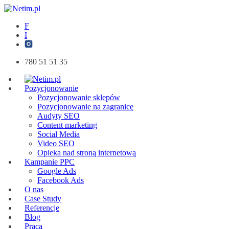
F
I
780 51 51 35
Pozycjonowanie
Pozycjonowanie sklepów
Pozycjonowanie na zagranicę
Audyty SEO
Content marketing
Social Media
Video SEO
Opieka nad stroną internetową
Kampanie PPC
Google Ads
Facebook Ads
O nas
Case Study
Referencje
Blog
Praca