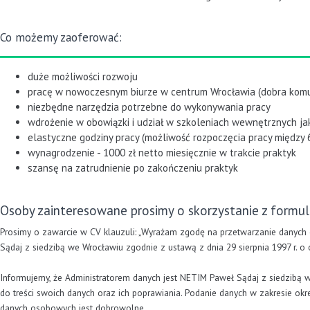
Co możemy zaoferować:
duże możliwości rozwoju
pracę w nowoczesnym biurze w centrum Wrocławia (dobra komu
niezbędne narzędzia potrzebne do wykonywania pracy
wdrożenie w obowiązki i udział w szkoleniach wewnętrznych ja
elastyczne godziny pracy (możliwość rozpoczęcia pracy między 6:
wynagrodzenie - 1000 zł netto miesięcznie w trakcie praktyk
szansę na zatrudnienie po zakończeniu praktyk
Osoby zainteresowane prosimy o skorzystanie z formul
Prosimy o zawarcie w CV klauzuli: „Wyrażam zgodę na przetwarzanie danych 
Sądaj z siedzibą we Wrocławiu zgodnie z ustawą z dnia 29 sierpnia 1997 r. o o
Informujemy, że Administratorem danych jest NETIM Paweł Sądaj z siedzibą w
do treści swoich danych oraz ich poprawiania. Podanie danych w zakresie o
danych osobowych jest dobrowolne.