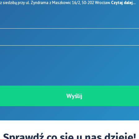
 siedzibą przy ul. Zyndrama z Maszkowic 16/2, 50-202 Wrocław.
Czytaj dalej...
Sprawdź co się u nas dzieje!