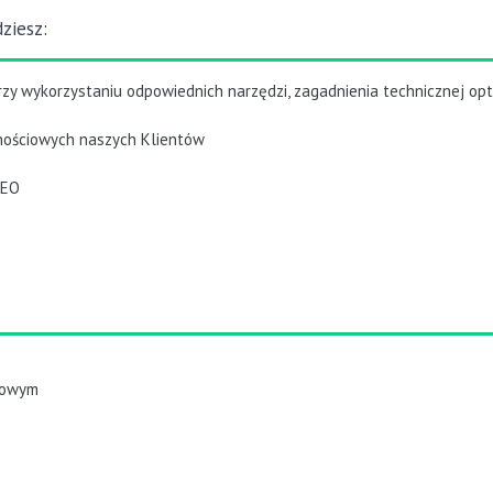
ziesz:
zy wykorzystaniu odpowiednich narzędzi, zagadnienia technicznej opty
cznościowych naszych Klientów
SEO
kowym