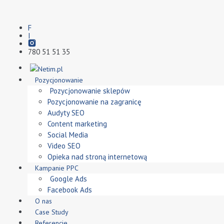
F
I
780 51 51 35
Pozycjonowanie
Pozycjonowanie sklepów
Pozycjonowanie na zagranicę
Audyty SEO
Content marketing
Social Media
Video SEO
Opieka nad stroną internetową
Kampanie PPC
Google Ads
Facebook Ads
O nas
Case Study
Referencje