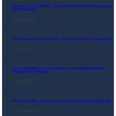
Migracja z Wix na WordPress – jak przenieść stronę krok po kroku i zachować
pozycje w Google?
24 lipca 2026
Pozycjonowanie w LLM, GEO, AEO – czym to właściwie jest i czy zastąpi SEO?
17 lipca 2026
AI w służbie grafika: jak nowe narzędzia w programach Adobe zmieniają
codzienną pracę projektanta
6 maja 2026
Programmatic SEO – jak wygenerować strony dla setek miast w WordPressie?
17 kwietnia 2026