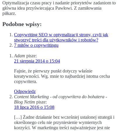
Optymalizacja czasu pracy i nadanie priorytetów zadaniom to
główna idea przyświecająca Pawłowi. Z zamiłowania
piłkarz.
Podobne wpisy:
Copywriting SEO w optymalizacji strony, czyli jak
stworzyć treści dla użytkowników i robotów?
7 mitów o copywritingu
Adam
pisze:
21 sierpnia 2014 o 15:04
Fajnie, że pierwszy punkt dotyczy właśnie
kreatywności. Wg. mnie to najbardziej istotna cecha
copywritera.
Odpowiedz
Content Marketing - od copywritera do bohatera -
Blog Netim
pisze:
18 lipca 2016 o 15:08
[…] Żadne działanie bez wcześniej ustalonej strategii i
określonego celu nie przyniesienie wymiernych
korzyści. W marketingu treści najważniejsze jest nie