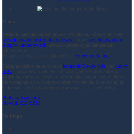
O nas
Netim
to agencja marketingowa z Wrocławia, która zajmuje się
pozycjonowaniem stron internetowych
, oraz
pozycjonowaniem
sklepów internetowych
, a także internetowymi kampaniami
reklamowymi
Ważną częścią naszej działalności jest
content marketing
.
Naszą specjalnością są również
kampanie Google Ads
oraz
audyty
SEO
– posiadamy wieloletnie doświadczenie w prowadzeniu
projektów zarówno na rynku polskim, jak i zagranicznym. Nasze
biuro znajduje się w samym centrum Wrocławia. Zapraszamy do
zapoznania się z naszą ofertą i skorzystania z naszych usług.
Polityka Prywatności
Słownik SEO/SEM
Na blogu