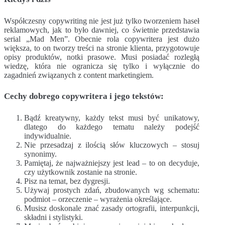
Współczesny copywriting nie jest już tylko tworzeniem haseł
reklamowych, jak to było dawniej, co świetnie przedstawia
serial „Mad Men”. Obecnie rola copywritera jest dużo
większa, to on tworzy treści na stronie klienta, przygotowuje
opisy produktów, notki prasowe. Musi posiadać rozległą
wiedzę, która nie ogranicza się tylko i wyłącznie do
zagadnień związanych z content marketingiem.
Cechy dobrego copywritera i jego tekstów:
Bądź kreatywny, każdy tekst musi być unikatowy,
dlatego do każdego tematu należy podejść
indywidualnie.
Nie przesadzaj z ilością słów kluczowych – stosuj
synonimy.
Pamiętaj, że najważniejszy jest lead – to on decyduje,
czy użytkownik zostanie na stronie.
Pisz na temat, bez dygresji.
Używaj prostych zdań, zbudowanych wg schematu:
podmiot – orzeczenie – wyrażenia określające.
Musisz doskonale znać zasady ortografii, interpunkcji,
składni i stylistyki.