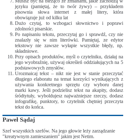
Musisz być na bieżąco ze zmianami, jakie zachodzą w
języku (pamiętaj, że to twór żywy) – przykładem
pisownia słowa internet z małej litery, która
obowiązuje już od kilku lat
Dużo czytaj, to wzbogaci słownictwo i poprawi
zdolności pisarskie.
Po napisaniu tekstu, przeczytaj go i sprawdź, czy nie
znalazły się w nim literówki. Pamiętaj, ze edytor
tekstowy nie zawsze wyłapie wszystkie błędy, np.
składniowe.
Przy opisach produktów, myśl o czytelniku, działaj na
jego wyobraźnię, używaj określeń oddziałujących na 5
podstawowych zmysłów.
Urozmaicaj tekst – nikt nie jest w stanie przeczytać
długiego elaboratu na temat korzyści wynikających z
używania konkretnego sprzętu czy wyboru danej
marki kawy. Jeśli podzielisz tekst na akapity, dodasz
śródtytuły, wyboldujesz najważniejsze rzeczy, dodasz
infografikę, punktory, to czytelnik chętniej przeczyta
tekst do końca.
Paweł Sądaj
Szef wszystkich szefów. Na jego głowie leży zarządzanie
"kreatywnym zamieszaniem" jakim jest Netim.