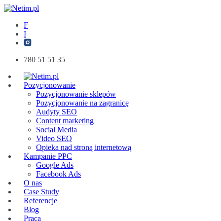
F
I
780 51 51 35
Pozycjonowanie
Pozycjonowanie sklepów
Pozycjonowanie na zagranicę
Audyty SEO
Content marketing
Social Media
Video SEO
Opieka nad stroną internetową
Kampanie PPC
Google Ads
Facebook Ads
O nas
Case Study
Referencje
Blog
Praca