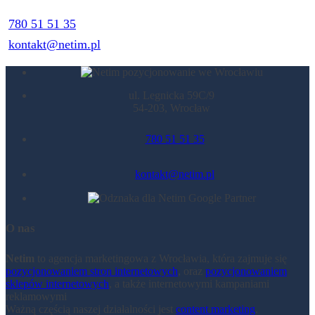
780 51 51 35
kontakt@netim.pl
ul. Legnicka 59C/9
54-203, Wrocław
780 51 51 35
kontakt@netim.pl
O nas
Netim
to agencja marketingowa z Wrocławia, która zajmuje się
pozycjonowaniem stron internetowych
, oraz
pozycjonowaniem
sklepów internetowych
, a także internetowymi kampaniami
reklamowymi
Ważną częścią naszej działalności jest
content marketing
.