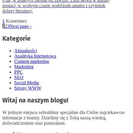
6 lat, w praktyce niemal od zawsze. Lubi słowa w każdej
postaci, w wolnym czasie podróżnik-amator i czytelnik
dobrej literatury.
1
Komentarz
1
2
3
Next page ›
Kategorie
Aktualności
Analityka Internetowa
Content marketing
Marketing
PPC
SEO
Social Media
Strony WWW
Witaj na naszym blogu!
W jednym miejscu zebraliśmy specjalnie dla Ciebie najciekawsze
informacje z branży. Dzielimy się z Tobą naszą wiedzą,
doświadczeniem oraz pomysłami.