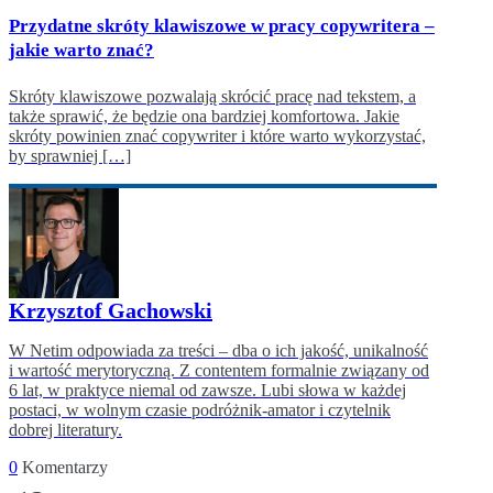
Przydatne skróty klawiszowe w pracy copywritera –
jakie warto znać?
Skróty klawiszowe pozwalają skrócić pracę nad tekstem, a
także sprawić, że będzie ona bardziej komfortowa. Jakie
skróty powinien znać copywriter i które warto wykorzystać,
by sprawniej […]
Krzysztof Gachowski
W Netim odpowiada za treści – dba o ich jakość, unikalność
i wartość merytoryczną. Z contentem formalnie związany od
6 lat, w praktyce niemal od zawsze. Lubi słowa w każdej
postaci, w wolnym czasie podróżnik-amator i czytelnik
dobrej literatury.
0
Komentarzy