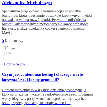
Aleksandra Michaliszyn
Specjalistka projektowania komunikacji i pasjonatka
brandingu, która nieustannie poszukuje kreatywnych metod
pozwalających na rozwój marki. Prywatnie miłośniczka
pilatesu, alternatywnych metod parzenia kawy oraz dobrej
literatury, a także opiekunka cocker spanielki o imieniu
Mavis.
0
Komentarzy
11
cze
2025
11 czerwca 2025
Czym jest content marketing i dlaczego warto
korzystać z tej formy promocji?
Content marketing to wszystkie działania promocyjne, z
którymi wiąże się tworzenie i udostępnianie treści. Obejmuje
wpisy blogowe, posty w mediach społecznościowych, e-
booki, raporty, podcasty, materiały wideo […]