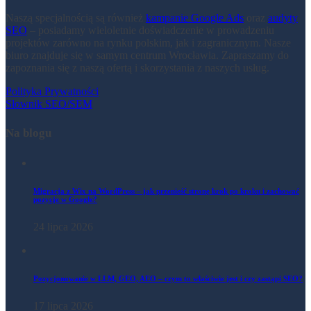
Naszą specjalnością są również
kampanie Google Ads
oraz
audyty
SEO
– posiadamy wieloletnie doświadczenie w prowadzeniu
projektów zarówno na rynku polskim, jak i zagranicznym. Nasze
biuro znajduje się w samym centrum Wrocławia. Zapraszamy do
zapoznania się z naszą ofertą i skorzystania z naszych usług.
Polityka Prywatności
Słownik SEO/SEM
Na blogu
Migracja z Wix na WordPress – jak przenieść stronę krok po kroku i zachować
pozycje w Google?
24 lipca 2026
Pozycjonowanie w LLM, GEO, AEO – czym to właściwie jest i czy zastąpi SEO?
17 lipca 2026