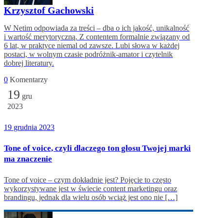
Krzysztof Gachowski
W Netim odpowiada za treści – dba o ich jakość, unikalność
i wartość merytoryczną. Z contentem formalnie związany od
6 lat, w praktyce niemal od zawsze. Lubi słowa w każdej
postaci, w wolnym czasie podróżnik-amator i czytelnik
dobrej literatury.
0
Komentarzy
19
gru
2023
19 grudnia 2023
Tone of voice, czyli dlaczego ton głosu Twojej marki
ma znaczenie
Tone of voice – czym dokładnie jest? Pojęcie to często
wykorzystywane jest w świecie content marketingu oraz
brandingu, jednak dla wielu osób wciąż jest ono nie […]