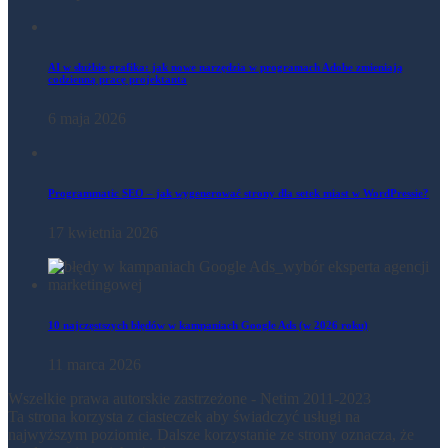
AI w służbie grafika: jak nowe narzędzia w programach Adobe zmieniają
codzienną pracę projektanta
6 maja 2026
Programmatic SEO – jak wygenerować strony dla setek miast w WordPressie?
17 kwietnia 2026
10 najczęstszych błędów w kampaniach Google Ads (w 2026 roku)
11 marca 2026
Wszelkie prawa autorskie zastrzeżone - Netim 2011-2023
Ta strona korzysta z ciasteczek aby świadczyć usługi na
najwyższym poziomie. Dalsze korzystanie ze strony oznacza, że