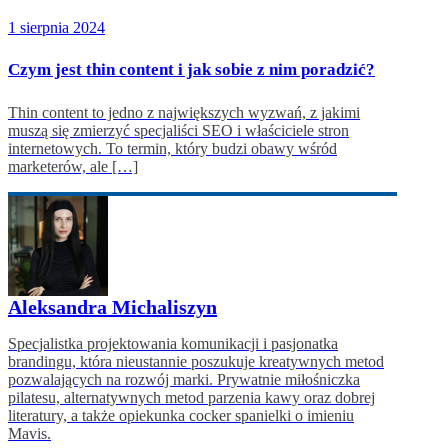
1 sierpnia 2024
Czym jest thin content i jak sobie z nim poradzić?
Thin content to jedno z największych wyzwań, z jakimi
muszą się zmierzyć specjaliści SEO i właściciele stron
internetowych. To termin, który budzi obawy wśród
marketerów, ale […]
Aleksandra Michaliszyn
Specjalistka projektowania komunikacji i pasjonatka
brandingu, która nieustannie poszukuje kreatywnych metod
pozwalających na rozwój marki. Prywatnie miłośniczka
pilatesu, alternatywnych metod parzenia kawy oraz dobrej
literatury, a także opiekunka cocker spanielki o imieniu
Mavis.