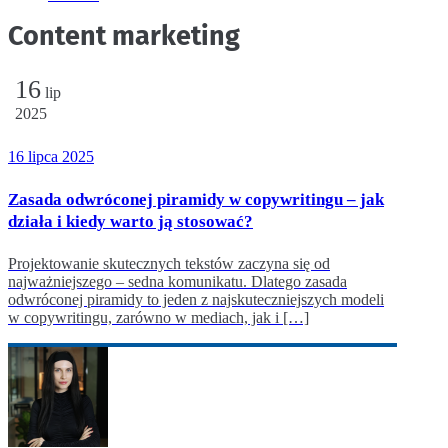
Content marketing
16
lip
2025
16 lipca 2025
Zasada odwróconej piramidy w copywritingu – jak
działa i kiedy warto ją stosować?
Projektowanie skutecznych tekstów zaczyna się od
najważniejszego – sedna komunikatu. Dlatego zasada
odwróconej piramidy to jeden z najskuteczniejszych modeli
w copywritingu, zarówno w mediach, jak i […]