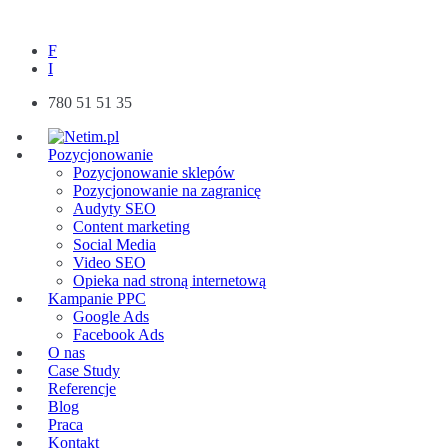
F
I
780 51 51 35
Pozycjonowanie
Pozycjonowanie sklepów
Pozycjonowanie na zagranicę
Audyty SEO
Content marketing
Social Media
Video SEO
Opieka nad stroną internetową
Kampanie PPC
Google Ads
Facebook Ads
O nas
Case Study
Referencje
Blog
Praca
Kontakt