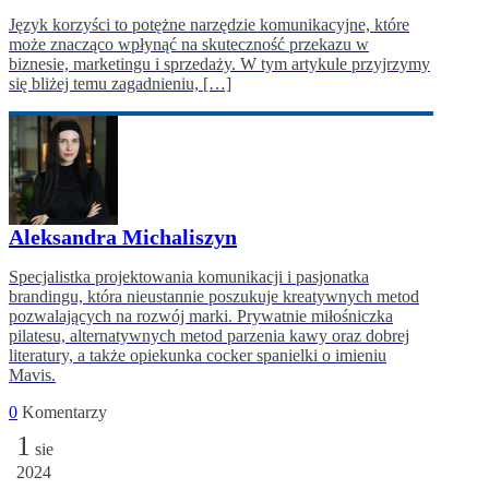
Język korzyści to potężne narzędzie komunikacyjne, które
może znacząco wpłynąć na skuteczność przekazu w
biznesie, marketingu i sprzedaży. W tym artykule przyjrzymy
się bliżej temu zagadnieniu, […]
Aleksandra Michaliszyn
Specjalistka projektowania komunikacji i pasjonatka
brandingu, która nieustannie poszukuje kreatywnych metod
pozwalających na rozwój marki. Prywatnie miłośniczka
pilatesu, alternatywnych metod parzenia kawy oraz dobrej
literatury, a także opiekunka cocker spanielki o imieniu
Mavis.
0
Komentarzy
1
sie
2024