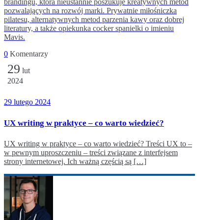
brandingu, która nieustannie poszukuje kreatywnych metod
pozwalających na rozwój marki. Prywatnie miłośniczka
pilatesu, alternatywnych metod parzenia kawy oraz dobrej
literatury, a także opiekunka cocker spanielki o imieniu
Mavis.
0
Komentarzy
29
lut
2024
29 lutego 2024
UX writing w praktyce – co warto wiedzieć?
UX writing w praktyce – co warto wiedzieć? Treści UX to –
w pewnym uproszczeniu – treści związane z interfejsem
strony internetowej. Ich ważną częścią są […]