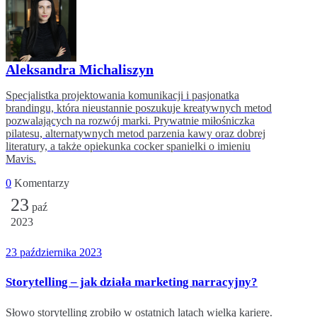
Aleksandra Michaliszyn
Specjalistka projektowania komunikacji i pasjonatka
brandingu, która nieustannie poszukuje kreatywnych metod
pozwalających na rozwój marki. Prywatnie miłośniczka
pilatesu, alternatywnych metod parzenia kawy oraz dobrej
literatury, a także opiekunka cocker spanielki o imieniu
Mavis.
0
Komentarzy
23
paź
2023
23 października 2023
Storytelling – jak działa marketing narracyjny?
Słowo storytelling zrobiło w ostatnich latach wielką karierę.