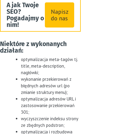
A jak Twoje
SEO?
Napisz
Pogadajmy o
do nas
nim!
Niektóre z wykonanych
działań:
optymalizacja meta-tagów tj.
title, meta-description,
nagłówki;
wykonanie przekierowań z
błędnych adresów url (po
zmianie struktury menu);
optymalizacja adresów URL i
zastosowanie przekierowań
301;
wyczyszczenie indeksu strony
ze zbędnych podstron;
optymalizacja i rozbudowa