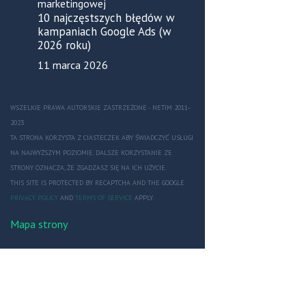
10 najczęstszych błędów w
kampaniach Google Ads (w
2026 roku)
11 marca 2026
WSZELKIE PRAWA AUTORSKIE ZASTRZEŻONE - NETIM 2011-
2023
TA STRONA KORZYSTA Z CIASTECZEK ABY ŚWIADCZYĆ USŁUGI
NA NAJWYŻSZYM POZIOMIE. DALSZE KORZYSTANIE ZE
STRONY OZNACZA, ŻE ZGADZASZ SIĘ NA ICH UŻYCIE.
THIS SITE IS PROTECTED BY RECAPTCHA AND THE GOOGLE
PRIVACY POLICY
AND
TERMS OF SERVICE
APPLY.
Mapa strony