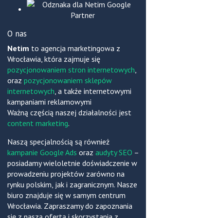
O nas
Netim
to agencja marketingowa z
Wrocławia, która zajmuje się
pozycjonowaniem stron internetowych
,
oraz
pozycjonowaniem sklepów
internetowych
, a także internetowymi
kampaniami reklamowymi
Ważną częścią naszej działalności jest
content marketing
.
Naszą specjalnością są również
kampanie Google Ads
oraz
audyty SEO
–
posiadamy wieloletnie doświadczenie w
prowadzeniu projektów zarówno na
rynku polskim, jak i zagranicznym. Nasze
biuro znajduje się w samym centrum
Wrocławia. Zapraszamy do zapoznania
się z naszą ofertą i skorzystania z