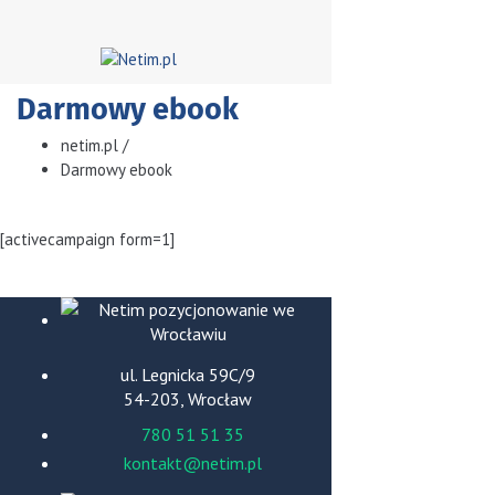
Darmowy ebook
netim.pl
/
Darmowy ebook
[activecampaign form=1]
ul. Legnicka 59C/9
54-203, Wrocław
780 51 51 35
kontakt@netim.pl