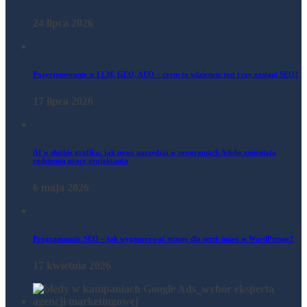
24 lipca 2026
Pozycjonowanie w LLM, GEO, AEO – czym to właściwie jest i czy zastąpi SEO?
17 lipca 2026
AI w służbie grafika: jak nowe narzędzia w programach Adobe zmieniają
codzienną pracę projektanta
6 maja 2026
Programmatic SEO – jak wygenerować strony dla setek miast w WordPressie?
17 kwietnia 2026