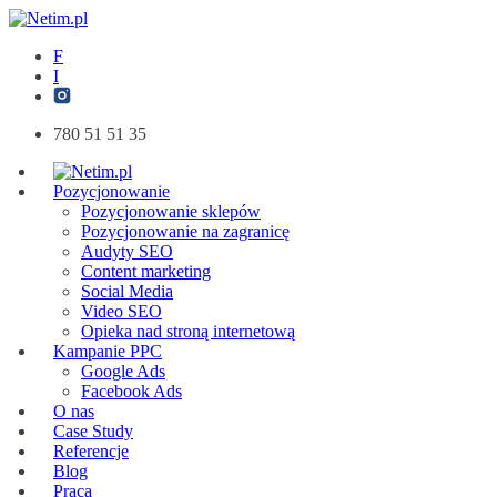
F
I
780 51 51 35
Pozycjonowanie
Pozycjonowanie sklepów
Pozycjonowanie na zagranicę
Audyty SEO
Content marketing
Social Media
Video SEO
Opieka nad stroną internetową
Kampanie PPC
Google Ads
Facebook Ads
O nas
Case Study
Referencje
Blog
Praca