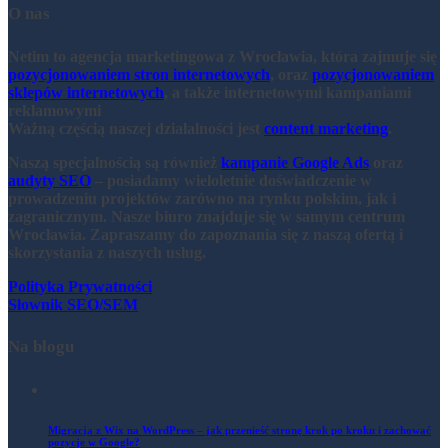
O nas
Netim
to agencja marketingowa z Wrocławia, która zajmuje się
pozycjonowaniem stron internetowych
, oraz
pozycjonowaniem
sklepów internetowych
, a także internetowymi kampaniami
reklamowymi
Ważną częścią naszej działalności jest
content marketing
.
Naszą specjalnością są również
kampanie Google Ads
oraz
audyty SEO
– posiadamy wieloletnie doświadczenie w
prowadzeniu projektów zarówno na rynku polskim, jak i
zagranicznym. Nasze biuro znajduje się w samym centrum
Wrocławia. Zapraszamy do zapoznania się z naszą ofertą i
skorzystania z naszych usług.
Polityka Prywatności
Słownik SEO/SEM
Na blogu
Migracja z Wix na WordPress – jak przenieść stronę krok po kroku i zachować
pozycje w Google?