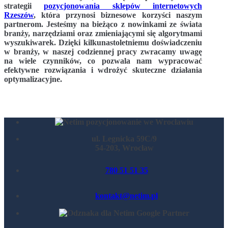
strategii
pozycjonowania sklepów internetowych
Rzeszów
, która przynosi biznesowe korzyści naszym
partnerom. Jesteśmy na bieżąco z nowinkami ze świata
branży, narzędziami oraz zmieniającymi się algorytmami
wyszukiwarek. Dzięki kilkunastoletniemu doświadczeniu
w branży, w naszej codziennej pracy zwracamy uwagę
na wiele czynników, co pozwala nam wypracować
efektywne rozwiązania i wdrożyć skuteczne działania
optymalizacyjne.
ul. Legnicka 59C/9
54-203, Wrocław
780 51 51 35
kontakt@netim.pl