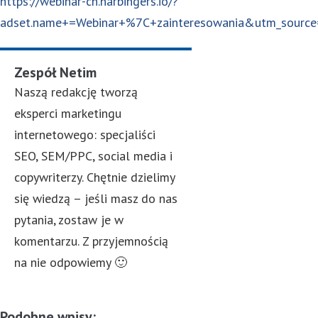
https://webinar-ch.harbingers.io/?
adset.name+=Webinar+%7C+zainteresowania&utm_sou
Zespół Netim
Naszą redakcję tworzą
eksperci marketingu
internetowego: specjaliści
SEO, SEM/PPC, social media i
copywriterzy. Chętnie dzielimy
się wiedzą – jeśli masz do nas
pytania, zostaw je w
komentarzu. Z przyjemnością
na nie odpowiemy 🙂
Podobne wpisy: