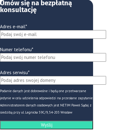
Umów się na bezpłatną
konsultację
Adres e-mail*
Numer telefonu*
Adres serwisu*
Podanie danych jest dobrowolne i będą one przetwarzane
jedynie w celu udzielenia odpowiedzi na przesłane zapytanie.
Administratorem danych osobowych jest NETIM Paweł Sądaj z
siedzibą przy ul. Legnicka 59C/9, 54-203 Wrocław