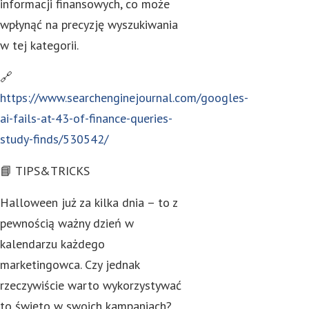
informacji finansowych, co może
wpłynąć na precyzję wyszukiwania
w tej kategorii.
🔗
https://www.searchenginejournal.com/googles-
ai-fails-at-43-of-finance-queries-
study-finds/530542/
📘 TIPS&TRICKS
Halloween już za kilka dnia – to z
pewnością ważny dzień w
kalendarzu każdego
marketingowca. Czy jednak
rzeczywiście warto wykorzystywać
to święto w swoich kampaniach?